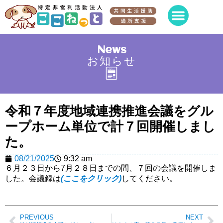
News
お知らせ
令和７年度地域連携推進会議をグル
ープホーム単位で計７回開催しまし
た。
08/21/2025
9:32 am
６月２３日から7月２８日までの間、７回の会議を開催しま
した。会議録は
(ここをクリック)
してください。
PREVIOUS
NEXT