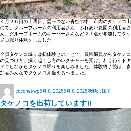
４月２６日の土曜日、雲一つない青空の中、市内のタケノコ山
にて、グループホームの利用者さん、ふれあい農園の利用者さ
ん、グループホームのキーパーさんなど２１名が参加してタケ
ノコ堀り体験をしました。
全員タケノコ堀りは初体験とのことで、農園職員からタケノコ
の見つけ方、掘り起こし方のレクチャーを受け、わくわくドキ
ドキしながらタケノコ堀りを楽しみました。体験終了後は、参
加者みんなでタケノコ弁当を食べました。
coconet-wp
5月 8, 2025
5月 8, 2025
活動の様子
タケノコを出荷しています!!