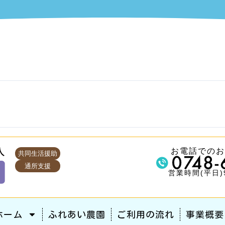
お電話での
共同生活援助
通所支援
営業時間(平日)9
ホーム
ふれあい農園
ご利用の流れ
事業概要